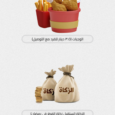
الوجبات (٣.٥ دينار للفرد مع التوصيل)
الزكاة (نستقبل زكاة الفطر في رمضان)