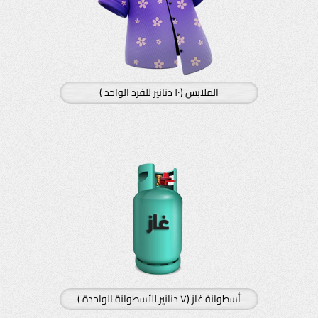
الملابس (١٠ دنانير للفرد الواحد )
أسطوانة غاز (٧ دنانير للأسطوانة الواحدة )